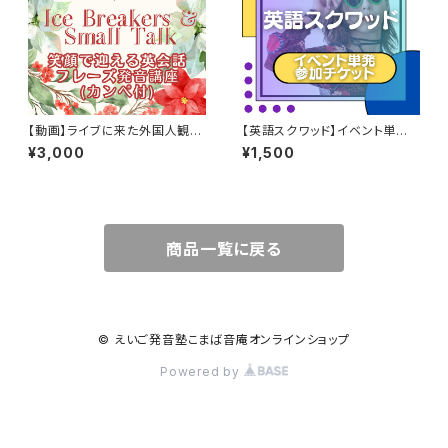
【動画】ライブに来た外国人観光
【英語スクワッド】イベント単発
客を笑顔で迎える英会話フレー
参加チケット
¥3,000
¥1,500
ズ発音講座（カンペ付）【英語ス
クワッド アーカイブ配信シリー
ズ】
商品一覧に戻る
© えいご発音塾こまば音庵オンラインショップ
Powered by