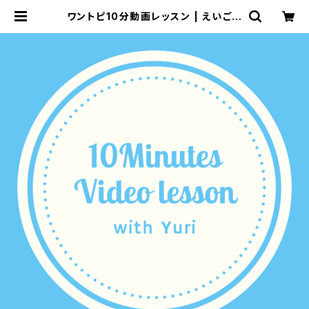
ワントピ10分動画レッスン | えいご発
音塾こまば音庵オンラインショップ